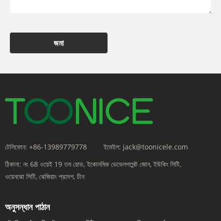
জমা
টেলিফোন:
+86-13989779778
ইমেইল:
jack@toonicele.com
ঠিকানা:
নং 68 ওয়েই 19 তম রোড, ইকোনমিক ডেভেলপমেন্ট জোন, ইউকিং সিটি,
ওয়েনঝো সিটি, ঝেজিয়াং প্রদেশ, চীন
অনুসন্ধান পাঠান