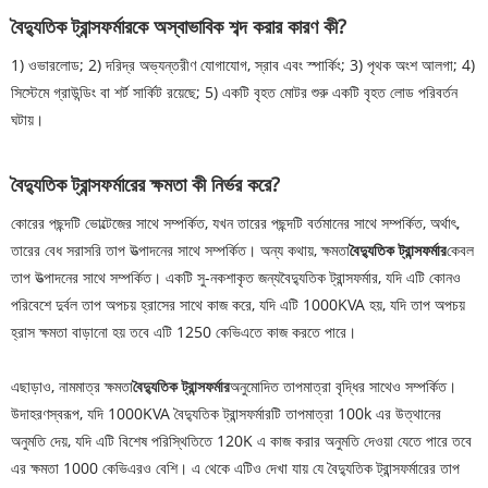
বৈদ্যুতিক ট্রান্সফর্মারকে অস্বাভাবিক শব্দ করার কারণ কী?
1) ওভারলোড; 2) দরিদ্র অভ্যন্তরীণ যোগাযোগ, স্রাব এবং স্পার্কিং; 3) পৃথক অংশ আলগা; 4)
সিস্টেমে গ্রাউন্ডিং বা শর্ট সার্কিট রয়েছে; 5) একটি বৃহত মোটর শুরু একটি বৃহত লোড পরিবর্তন
ঘটায়।
বৈদ্যুতিক ট্রান্সফর্মারের ক্ষমতা কী নির্ভর করে?
কোরের পছন্দটি ভোল্টেজের সাথে সম্পর্কিত, যখন তারের পছন্দটি বর্তমানের সাথে সম্পর্কিত, অর্থাৎ,
তারের বেধ সরাসরি তাপ উত্পাদনের সাথে সম্পর্কিত। অন্য কথায়, ক্ষমতা
বৈদ্যুতিক ট্রান্সফর্মার
কেবল
তাপ উত্পাদনের সাথে সম্পর্কিত। একটি সু-নকশাকৃত জন্য
বৈদ্যুতিক ট্রান্সফর্মার
, যদি এটি কোনও
পরিবেশে দুর্বল তাপ অপচয় হ্রাসের সাথে কাজ করে, যদি এটি 1000KVA হয়, যদি তাপ অপচয়
হ্রাস ক্ষমতা বাড়ানো হয় তবে এটি 1250 কেভিএতে কাজ করতে পারে।
এছাড়াও, নামমাত্র ক্ষমতা
বৈদ্যুতিক ট্রান্সফর্মার
অনুমোদিত তাপমাত্রা বৃদ্ধির সাথেও সম্পর্কিত।
উদাহরণস্বরূপ, যদি 1000KVA বৈদ্যুতিক ট্রান্সফর্মারটি তাপমাত্রা 100k এর উত্থানের
অনুমতি দেয়, যদি এটি বিশেষ পরিস্থিতিতে 120K এ কাজ করার অনুমতি দেওয়া যেতে পারে তবে
এর ক্ষমতা 1000 কেভিএরও বেশি। এ থেকে এটিও দেখা যায় যে বৈদ্যুতিক ট্রান্সফর্মারের তাপ