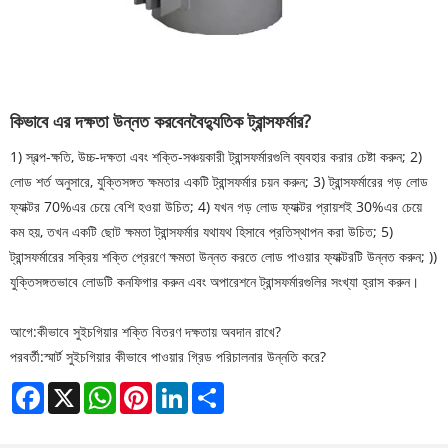
কিভাবে এর দক্ষতা উন্নত করবেন
বৈদ্যুতিক ট্রান্সফর্মার
?
1) স্বল্প-ক্ষতি, উচ্চ-দক্ষতা এবং শক্তি-সঞ্চয়কারী ট্রান্সফর্মারগুলি ব্যবহার করার চেষ্টা করুন; 2)
লোড শর্ত অনুসারে, যুক্তিসঙ্গত ক্ষমতার একটি ট্রান্সফর্মার চয়ন করুন; 3) ট্রান্সফর্মারের গড় লোড
ফ্যাক্টর 70%এর চেয়ে বেশি হওয়া উচিত; 4) যখন গড় লোড ফ্যাক্টর প্রায়শই 30%এর চেয়ে
কম হয়, তখন একটি ছোট ক্ষমতা ট্রান্সফর্মার যথাযথ হিসাবে প্রতিস্থাপন করা উচিত; 5)
ট্রান্সফর্মারের সক্রিয় শক্তি প্রেরণে ক্ষমতা উন্নত করতে লোড পাওয়ার ফ্যাক্টরটি উন্নত করুন; ))
যুক্তিসঙ্গতভাবে লোডটি কনফিগার করুন এবং অপারেশনে ট্রান্সফর্মারগুলির সংখ্যা হ্রাস করুন।
আগে:
কীভাবে সুইচগিয়ার শক্তি বিতরণ দক্ষতায় অবদান রাখে?
পরবর্তী:
স্মার্ট সুইচগিয়ার কীভাবে পাওয়ার গ্রিড পরিচালনার উন্নতি করে?
Facebook
X
WhatsApp
Pinterest
LinkedIn
Share